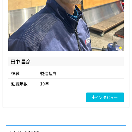
田中 昌彦
役職
製造担当
勤続年数
19年
インタビュー