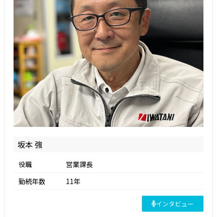
坂本 強
役職
営業課長
勤続年数
11年
インタビュー