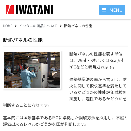
MENU
HOME
イワタニの商品について
断熱パネルの性能
断熱パネルの性能
断熱パネルの性能を表す単位
は、W/㎡・KもしくはKcal/㎡
h℃などと表現されます。
建築基準法の面から言えば、防
火に関して欲求基準を満たして
いるかどうかの性能評価試験を
実施し、適性であるかどうかを
判断することになります。
基本的には国際基準であるISOに準拠した試験方法を採用し、不燃と
評価出来るレベルかどうかを国が判断します。